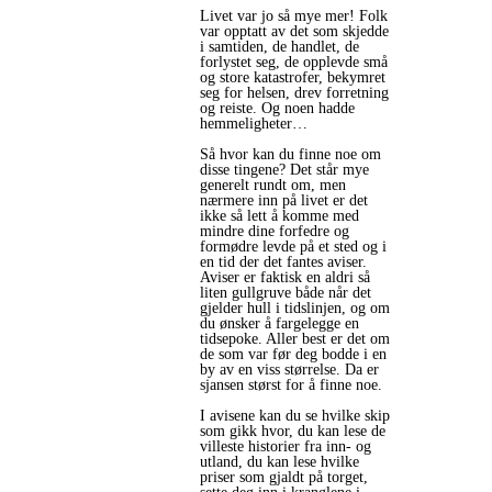
Livet var jo så mye mer! Folk
var opptatt av det som skjedde
i samtiden, de handlet, de
forlystet seg, de opplevde små
og store katastrofer, bekymret
seg for helsen, drev forretning
og reiste. Og noen hadde
hemmeligheter…
Så hvor kan du finne noe om
disse tingene? Det står mye
generelt rundt om, men
nærmere inn på livet er det
ikke så lett å komme med
mindre dine forfedre og
formødre levde på et sted og i
en tid der det fantes aviser.
Aviser er faktisk en aldri så
liten gullgruve både når det
gjelder hull i tidslinjen, og om
du ønsker å fargelegge en
tidsepoke. Aller best er det om
de som var før deg bodde i en
by av en viss størrelse. Da er
sjansen størst for å finne noe.
I avisene kan du se hvilke skip
som gikk hvor, du kan lese de
villeste historier fra inn- og
utland, du kan lese hvilke
priser som gjaldt på torget,