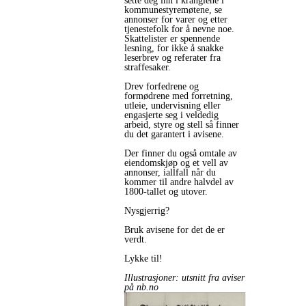
sette deg inn i kranglene i
kommunestyremøtene, se
annonser for varer og etter
tjenestefolk for å nevne noe.
Skattelister er spennende
lesning, for ikke å snakke
leserbrev og referater fra
straffesaker.
Drev forfedrene og
formødrene med forretning,
utleie, undervisning eller
engasjerte seg i veldedig
arbeid, styre og stell så finner
du det garantert i avisene.
Der finner du også omtale av
eiendomskjøp og et vell av
annonser, iallfall når du
kommer til andre halvdel av
1800-tallet og utover.
Nysgjerrig?
Bruk avisene for det de er
verdt.
Lykke til!
Illustrasjoner: utsnitt fra aviser
på nb.no