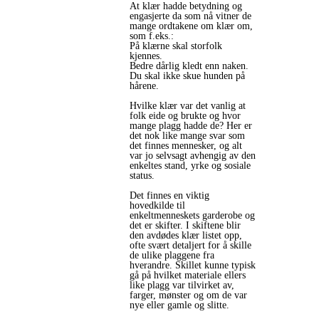
At klær hadde betydning og
engasjerte da som nå vitner de
mange ordtakene om klær om,
som f.eks.:
På klærne skal storfolk
kjennes.
Bedre dårlig kledt enn naken.
Du skal ikke skue hunden på
hårene.
Hvilke klær var det vanlig at
folk eide og brukte og hvor
mange plagg hadde de? Her er
det nok like mange svar som
det finnes mennesker, og alt
var jo selvsagt avhengig av den
enkeltes stand, yrke og sosiale
status.
Det finnes en viktig
hovedkilde til
enkeltmenneskets garderobe og
det er skifter. I skiftene blir
den avdødes klær listet opp,
ofte svært detaljert for å skille
de ulike plaggene fra
hverandre. Skillet kunne typisk
gå på hvilket materiale ellers
like plagg var tilvirket av,
farger, mønster og om de var
nye eller gamle og slitte.