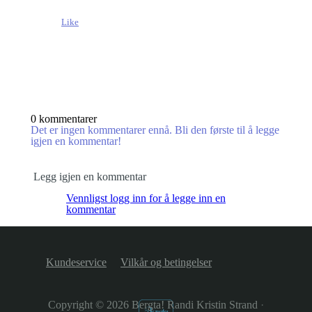
Like
0 kommentarer
Det er ingen kommentarer ennå. Bli den første til å legge
igjen en kommentar!
Legg igjen en kommentar
Vennligst logg inn for å legge inn en
kommentar
Kundeservice
Vilkår og betingelser
Copyright © 2026
Bergta! Randi Kristin Strand
·