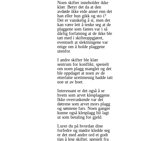
Noen skifter inneholder ikke
klær. Betyr det da at den
avdøde ikke eide annet enn det
han eller hun gikk og sto i?
Det er vanskelig å si, men det
kan være lett å tenke seg at de
plaggene som fantes var i så
dårlig forfatning at de ikke ble
tatt med i skifteoppgjøret,
eventuelt at slektningene var
enige om å holde plaggene
utenfor.
I andre skifter ble klær
sentrum for konflikt, spesielt
om noen plagg manglet og det
ble oppdaget at noen av de
etterlatte urettmessig hadde tatt
noe ut av boet.
Interessant er det også å se
hvem som arvet klesplaggene.
Ikke overraskende var det
døtrene som arvet mors plagg
og sønnene fars. Noen ganger
kunne også klesplagg bli lagt
ut som betaling for gjeld.
Lurer du på hvordan dine
forfedre og mødre kledde seg
er det med andre ord et godt
tips å lese skifter, spesielt fra