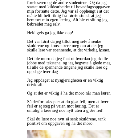
foreleseren og de andre studentene. Og da jeg
startet med kildearbeidet til hovedfagsoppgaven
min fortsatte dette. Jeg var så opphengt i at det
måtte bli helt riktig fra første stund, at jeg
hemmet min egen læring. Alt ble et slit og jeg
bebreidet meg selv.
Heldigvis ga jeg ikke opp!
Det var først da jeg tillot meg selv å senke
skuldrene og konsentrere meg om at det jeg
skulle lese var spennende, at det virkelig løsnet.
Det ble moro da jeg fant ut hvordan jeg skulle
jobbe med tekstene, og jeg begynte å glede meg
til alle de spennende tingene jeg skulle lese og
oppdage hver dag.
Jeg oppdaget at nysgjerrigheten er en viktig
drivkraft.
Og at det er viktig å ha det moro når man lærer.
Så derfor: aksepter at du gjør feil, men at hver
feil er et steg på veien mot læring. Det er
umulig å lære seg noe nytt uten å gjøre feil!
Skal du lære noe nytt så senk skuldrene, tenk
positivt om oppgaven og ha det moro!